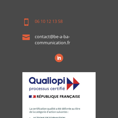

06 10 12 13 58

contact@be-a-ba-
communication.fr